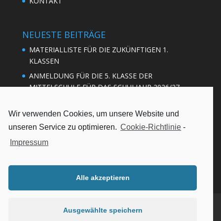
KONTAKT
NEUESTE BEITRÄGE
MATERIALLISTE FÜR DIE ZUKÜNFTIGEN 1.
KLASSEN
ANMELDUNG FÜR DIE 5. KLASSE DER
MITTELSCHULE FÜR DAS SCHULJAHR 2026/27
BASKETBALL: SÜDBAYERISCHER
QUALIFIKATIONSWETTKAMPF DER MÄDCHEN
Wir verwenden Cookies, um unsere Website und
unseren Service zu optimieren.
Cookie-Richtlinie
-
BASKETBALL BEZIRKSFINALE
Impressum
BASKETBALL: REGIONALENTSCHEID MÄDCHEN
Alle akzeptieren
IMPRESSUM
DATENSCHUTZ
Ausgewählte speichern
COOKIE-RICHTLINIE (EU)