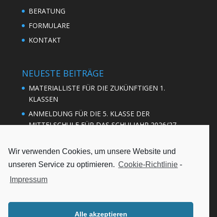
BERATUNG
FORMULARE
KONTAKT
NEUESTE BEITRÄGE
MATERIALLISTE FÜR DIE ZUKÜNFTIGEN 1.
KLASSEN
ANMELDUNG FÜR DIE 5. KLASSE DER
MITTELSCHULE FÜR DAS SCHULJAHR 2026/27
BASKETBALL: SÜDBAYERISCHER
QUALIFIKATIONSWETTKAMPF DER MÄDCHEN
Wir verwenden Cookies, um unsere Website und
unseren Service zu optimieren.
Cookie-Richtlinie
-
BASKETBALL BEZIRKSFINALE
BASKETBALL: REGIONALENTSCHEID MÄDCHEN
Impressum
Alle akzeptieren